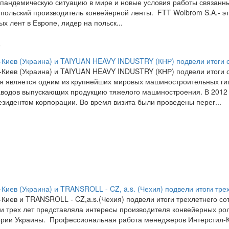
 пандемическую ситуацию в мире и новые условия работы связанн
 польский производитель конвейерной ленты. FTT Wolbrom S.A.- эт
х лент в Европе, лидер на польск...
9
-Киев (Украина) и TAIYUAN HEAVY INDUSTRY (КНР) подвели итоги с
-Киев (Украина) и TAIYUAN HEAVY INDUSTRY (КНР) подвели итоги с
я является одним из крупнейших мировых машиностроительных гиг
аводов выпускающих продукцию тяжелого машиностроения. В 2012 г
езидентом корпорации. Во время визита были проведены перег...
Киев (Украина) и TRANSROLL - CZ, a.s. (Чехия) подвели итоги тре
-Киев и TRANSROLL - CZ,a.s.(Чехия) подвели итоги трехлетнего со
и трех лет представляла интересы производителя конвейерных ро
ории Украины. Профессиональная работа менеджеров Интерстил-Кие