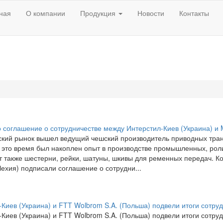
(current)
ная
О компании
Продукция
Новости
Контакты
 соглашение о сотрудничестве между Интерстил-Киев (Украина) и
ский рынок вышел ведущий чешский производитель приводных тра
а это время был накоплен опыт в производстве промышленных, рол
т также шестерни, рейки, шатуны, шкивы для ременных передач. К
ехия) подписали соглашение о сотрудни...
Киев (Украина) и FTT Wolbrom S.A. (Польша) подвели итоги сотруд
Киев (Украина) и FTT Wolbrom S.A. (Польша) подвели итоги сотруд